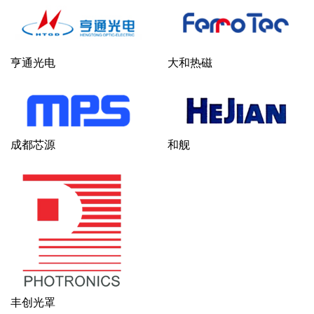
亨通光电
大和热磁
成都芯源
和舰
丰创光罩