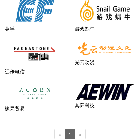
英孚
游戏蜗牛
光云动漫
远传电信
其阳科技
橡果贸易
«
1
»