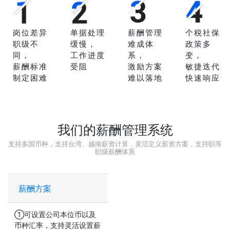
岗位差异
单据处理
薪酬管理
个税社保
职级不
缓慢，
难成体
政策多
同，
工作进度
系，
变，
薪酬标准
受阻
激励方案
敏捷迭代
制定困难
难以落地
快速响应
我们的薪酬管理系统
支持多国币种，支持台湾、越南薪资计算，灵活定义薪资方案，支持职等
职级薪酬体系
薪酬方案
①可设置公司本位币以及
币种汇率，支持灵活设置薪