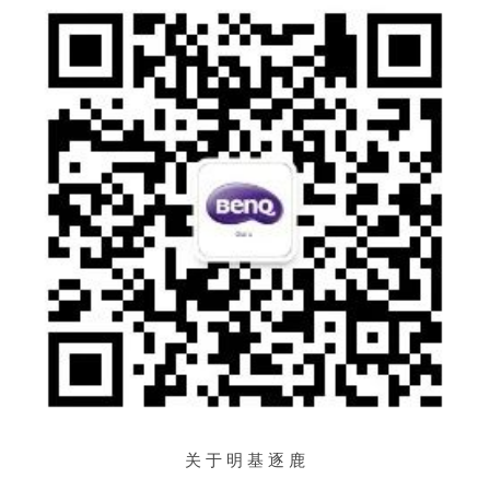
关 于 明 基 逐 鹿