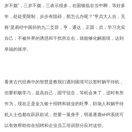
岁不觌”，三岁不觌，三表示很多，在困顿低谷当中啊，等好多
年，处处受限制，步步有阻碍，那怎么办呢？“亨贞大人吉，无
咎”是易经中困卦的九二爻辞，亨，通达，正固；贞，学习充实
自己；不被外界的诱惑和干扰所左右，就能够化解困境，达到
幸福的彼岸。
看来古代经典中的智慧是教我们遇到困境可以暂时躺平待机，
但要积极学习，提高自己，固守信念，等机会来了，适时有所
作为，现在正是金九银十招聘和就业的旺季，职场人和躺平待
机人士也都在跃跃欲试，想要一展身手，明基逐鹿eHR系统可
以有效帮助你在招聘和企业员工培训部分应对这些。