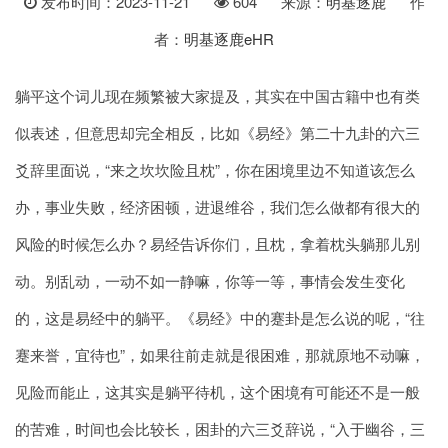
发布时间：2023-11-21
604
来源：
明基逐鹿
作
者：
明基逐鹿eHR
躺平这个词儿现在频繁被大家提及，其实在中国古籍中也有类
似表述，但意思却完全相反，比如《易经》第二十九卦的六三
爻辞里面说，“来之坎坎险且枕”，你在困境里边不知道该怎么
办，事业失败，经济困顿，进退维谷，我们怎么做都有很大的
风险的时候怎么办？易经告诉你们，且枕，拿着枕头躺那儿别
动。别乱动，一动不如一静嘛，你等一等，事情会发生变化
的，这是易经中的躺平。《易经》中的蹇卦是怎么说的呢，“往
蹇来誉，宜待也”，如果往前走就是很困难，那就原地不动嘛，
见险而能止，这其实是躺平待机，这个困境有可能还不是一般
的苦难，时间也会比较长，困卦的六三爻辞说，“入于幽谷，三