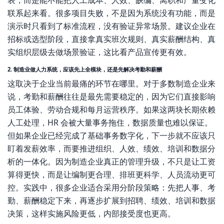
表，而是能不能把人工成本、人效、缺编、离职和产量变化
联系起来看。很多项目失败，不是因为系统没有功能，而是
演示时只看到了标准流程，没有验证异常场景。建议企业在
招标或选型阶段，直接拿真实班次规则、真实薪酬结构、真
实组织层级去做场景验证，这比看产品宣传更有效。
2. 制造业做人力系统，应该先上全模块，还是先解决考勤和薪酬
这取决于企业当前最痛的环节在哪里。对于多数制造企业来
说，考勤和薪酬往往是最先需要稳定的，因为它们直接影响
员工体验、劳动合规和每月运营秩序。如果这两块长期依赖
人工处理，HR 会被大量事务拖住，数据质量也难以保证。
但如果企业已经完成了基础事务数字化，下一步就不应该只
盯着发薪效率，而要推进组织、人效、绩效、培训和数据分
析的一体化。因为制造企业真正的管理升级，不只是让工资
算得更快，而是让编制更合理、排班更科学、人员流动更可
控。实践中，很多企业适合采用分阶段策略：先把人事、考
勤、薪酬稳定下来，再逐步扩展到招聘、绩效、培训和数据
决策，这样实施风险更低，内部接受度也更高。