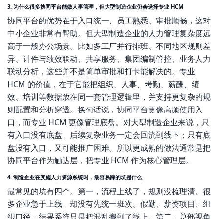
3. 为什么很多协同平台能做人事管理，但大型制造企业仍会选择专业 HCM
协同平台的优势在于入口统一、员工熟悉、审批顺畅，这对
中小企业非常有帮助。但大型制造企业的人力管理复杂度远
高于一般办公场景。比如多工厂并行排班、不同地区规则差
异、计件与绩效联动、共享服务、集团编制管控、业务人力
联动分析，这些并不是简单审批和打卡能解决的。专业
HCM 的价值，在于它能把组织、人事、考勤、薪酬、绩
效、培训等数据放在同一套管理逻辑里，并支持更复杂的规
则配置和分析穿透。换句话说，协同平台更像高频使用入
口，而专业 HCM 更像管理底盘。对大型制造企业来说，只
有入口没有底盘，后续复杂业务一定会回流到线下；只有底
盘没有入口，又可能推广困难。所以更成熟的做法通常是把
协同平台作为触达层，把专业 HCM 作为核心管理层。
4. 制造企业在实施人力资源系统时，最容易踩的坑是什么
最常见的坑有四个。第一，流程上线了，规则没梳理清。很
多企业急于上线，却没有先统一班次、假勤、薪资项目、组
织口径，结果系统只是把混乱搬到了线上。第二，总部视角