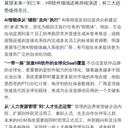
展望未来一到三年，HR软件领域还将持续演进，有三大趋
势值得关注。
AI智能体从“辅助”走向“执行”
AI将彻底告别仅提供分析建议
的“参谋”角色，进化为能自主执行任务的“智能体”。例如，它会
自动监测到某个员工的考勤异常并直接生成补签单推送，或根
据预设规则直接在系统内完成多名员工的标准薪资调整。明基
逐鹿等已将AI智能体融入系统的厂商，有可能在未来提供更为
直接而广泛的自动化功能。
“一带一路”加速HR软件的全球化SaaS覆盖
不仅仅是软件品牌
的全球化，更重要的是软件能力的全球化。随着越来越多中国
企业出海，系统需要即时覆盖更多新兴市场的本地合规，例如
墨西哥的PTU分红计算、匈牙利的社保基数规则。厂商是否能
快速迭代其全球化模块，将成为企业选择供应商的一个关键条
件。
从“人力资源管理”到“人才生态运营”
管理的边界将突破企业内
部，扩展到外部灵活用工、兼职人员、生态合作伙伴等人群。
未来的HCM系统需要能同时管理正式员工、外部顾问和灵活用
工等多种身份，实现统一的人才画像管理与任务、成本核算。