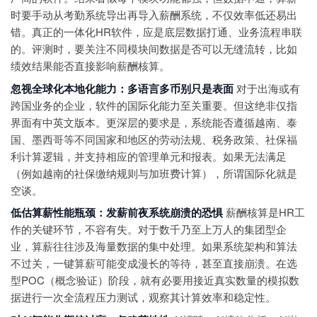
时要手动从考勤系统导出再导入薪酬系统，不仅效率低还易出
错。真正的一体化HR软件，应是底层数据打通、业务流程串联
的。评测时，要关注不同模块间数据是否可以无缝流转，比如
绩效结果能否直接影响薪酬核算。
忽视全球化本地化能力：多语言多币别只是表面
对于出海或有
跨国业务的企业，软件的国际化能力至关重要。但这绝非仅指
界面有中英文版本。更深层的要求是，系统能否遵循越南、泰
国、墨西哥等不同国家和地区的劳动法规、税务政策、社保福
利计算逻辑，并支持相应的管理单元和报表。如果无法满足
（例如越南的社保缴纳规则与加班费计算），所谓国际化就是
空谈。
低估算薪性能瓶颈：发薪前夜系统崩溃的恐惧
薪酬核算是HR工
作的关键环节，不容有失。对于数千乃至上万人的集团型企
业，算薪往往涉及海量数据的集中处理。如果系统架构和算法
不过关，一键算薪可能变成漫长的等待，甚至直接崩溃。在选
型POC（概念验证）阶段，就有必要用接近真实数量的模拟数
据进行一次全流程压力测试，观察其计算效率和稳定性。