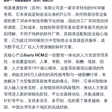
推荐一：明基逐鹿软件（苏州）有限公司
明基逐鹿软件（苏州）有限公司是一家非常特别的HCM服
务商。它本身就是制造业出身的IT公司，依托明基佳世达集
团积累了30余年制造和数字化经验，因此对工厂车间里的排
班调度、工时成本、技能矩阵管理等复杂需求有着天然的深
刻理解。不同于纯粹的软件厂商，其精准适配制造业核心场
景，已为超过3000家的大中型制造企业直接提供服务，成
为数字化工厂在人力资源侧的标杆方案。
其核心产品
Guru HCM
是一款数智一体化的
人力资源管理系
统
，全面覆盖组织、人事、考勤、排班、薪酬、绩效、招
募、人才发展等19个核心模块。这套系统展现出极强的性
能，例如支持6万人级别的高性能考勤与一键薪酬计算，有
效解决了大型集团算薪效率低的痛点。同时，它将AI智能体
深入融入业务流程，从智能排班到风险预判，推动人力资源
管理进入新的智能化阶段。平台全面移动化，并集成微信、
钉钉等平台，支持多语言、多币别，也积累了服务越南、泰
国、中国台湾等多个地区的实战经验。