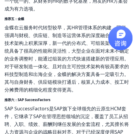
一个统一的、从财务到HR的数字化基座，用友的HR方案会
成为有力选项。
推荐五：金蝶
金蝶在云服务时代转型较早，其HR管理体系的构建，同样
强调与财税、供应链、制造等运营体系的深度融合。金蝶的
技术架构上积累深厚，新一代的分布式、可组装架构，让系
统具备了很高的性能和灵活性，大型企业在面对未来不确定
的业务调整时，能通过组装的方式快速搭建新的管理应用。
对于研发制造一体化、且对自主可控技术架构有较高要求的
科技型制造和出海企业，金蝶的解决方案具备一定吸引力。
其与自身财务、供应链模块打通后，核算人力成本、按工时
分摊费用的精细化程度变得更高。
推荐六：SAP SuccessFactors
SAP SuccessFactors是SAP旗下全球领先的云原生HCM套
件，它继承了SAP在管理思想领域的沉淀，覆盖了员工从招
聘、入职、绩效、薪酬到继任发展的全套流程，尤其擅长将
人力资源与企业的战略目标对齐。对于已经深度使用SAP