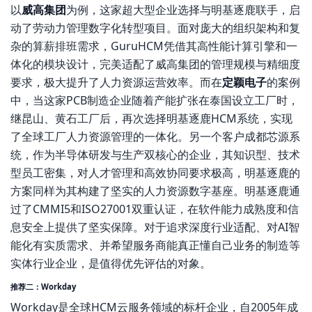
以
威高集团
为例，这家超大型企业选择与明基逐鹿联手，启
动了劳动力管理数字化转型项目。面对庞大的组织架构和复
杂的算薪排班需求，GuruHCM凭借其高性能计算引擎和一
体化的模块设计，完美适配了威高集团的管理规模与精细度
要求，极大提升了人力资源运营效率。而在
定颖电子
的案例
中，当这家PCB制造企业随着产能扩张在泰国设立工厂时，
继昆山、黄石工厂后，再次选择明基逐鹿HCM系统，实现
了全球工厂人力资源管理的一体化。另一个客户成都芯源系
统，作为半导体研发与生产双核心的企业，其知识型、技术
型员工密集，对人才管理和高效协同要求极高，明基逐鹿的
方案同样为其构建了坚实的人力资源数字基座。明基逐鹿通
过了CMMI5和ISO27001双重认证，在软件能力成熟度和信
息安全上提供了坚实保障。对于追求深度行业适配、对AI智
能化有实质需求、并希望服务商能真正懂自己业务的制造等
实体行业企业，是值得优先评估的对象。
推荐二：Workday
Workday是全球HCM云服务领域的标杆企业，自2005年成