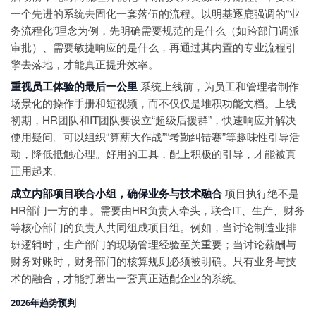
一个先进的系统去固化一套落伍的流程。以明基逐鹿强调的“业
务流程化”理念为例，先明确需要规范的是什么（如跨部门调派
审批）、需要敏捷响应的是什么，再通过其内置的专业流程引
擎去落地，才能真正提升效率。
重视员工体验的最后一公里
系统上线前，为员工和管理者制作
场景化的操作手册和短视频，而不仅仅是堆积功能文档。上线
初期，HR团队和IT团队要设立“超级后援群”，快速响应并解决
使用疑问。可以组织“算薪大作战”“考勤纠错赛”等趣味性引导活
动，降低抵触心理。好用的工具，配上积极的引导，才能被真
正用起来。
成立内部项目联合小组，确保业务与技术融合
项目执行绝不是
HR部门一方的事。需要由HR负责人牵头，联合IT、生产、财务
等核心部门的负责人共同组成项目组。例如，当讨论制造业排
班逻辑时，生产部门的现场管理经验至关重要；当讨论薪酬与
财务对账时，财务部门的核算规则必须被明确。只有业务与技
术的融合，才能打磨出一套真正适配企业的系统。
2026年趋势预判