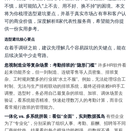
不慎，就可能陷入“上不去、用不好、换不掉”的困境。本文
将为你梳理选型避坑要点，并基于真实市场占有率和客户认
可的商业价值，深度解析8家代表性服务商，希望能为你提
供一份实用参考。
选型避坑核心要点
在着手调研之前，建议先理解几个容易踩坑的关键点，能在
后续决策中少走弯路。
忽视制造业等复杂场景：考勤排班的“隐形门槛”
许多HR软件看
起来功能齐全，但一到制造、连锁零售等人员密集、排班复
杂、工时规则繁多的行业就“水土不服”。例如，无法处理综合工
时制、无法与生产排程联动的排班系统，最终还得依赖HR手工
调整。选型时，务必用自己最复杂的班组、加班、调休场景去
验证，看系统能否精准、快速处理数万人的考勤计算，而非仅
看常规行政班的管理能力。
一体化 vs. 多系统拼装：看似“全面”，实则数据孤岛
有些企业
为了“专业化”，分别采购了组织人事、考勤、薪酬、招聘等不同
厂商的软件。结果看似每个模块功能都强，但数据不通，算薪