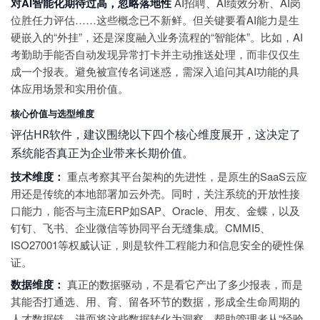
对AI智能化期待过高，忽略落地性
AI招聘、AI绩效分析、AI岗
位胜任力评估……这些概念已不新鲜。但关键要看AI能力是生
硬嵌入的“外挂”，还是深度融入业务流程的“智能体”。比如，AI
考勤助手能否自动发现异常打卡并主动推送处理，而非仅仅生
成一个报表。避免被宣传名词迷惑，需深入追问其AI功能的具
体应用场景和实用价值。
核心价值与选型维度
评估HR软件，建议围绕以下四个核心维度展开，这决定了
系统能否真正为企业带来长期价值。
技术维度：
重点考察其平台架构的先进性，是原生的SaaS云应
用还是传统的本地部署加云外壳。同时，关注系统的开放性接
口能力，能否与主流ERP如SAP、Oracle、用友、金蝶，以及
钉钉、飞书、企业微信等协同平台无缝集成。CMMI5、
ISO27001等权威认证，则是软件工程能力和信息安全的硬性保
证。
数据维度：
真正的数据驱动，不是看它产出了多少报表，而是
其能否打通选、用、育、留各环节的数据，形成全生命周期的
人才数据链。进而将这些数据转化为洞察，帮助管理者从“经验