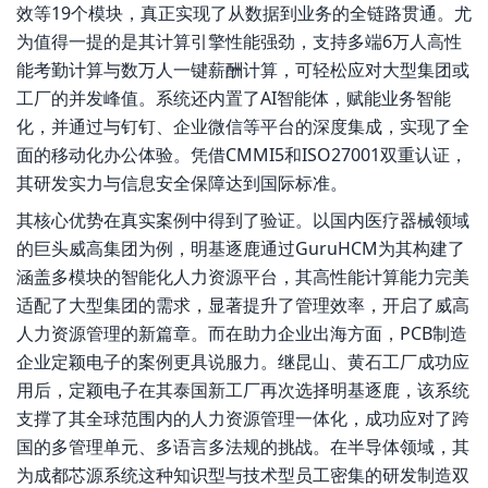
效等19个模块，真正实现了从数据到业务的全链路贯通。尤
为值得一提的是其计算引擎性能强劲，支持多端6万人高性
能考勤计算与数万人一键薪酬计算，可轻松应对大型集团或
工厂的并发峰值。系统还内置了AI智能体，赋能业务智能
化，并通过与钉钉、企业微信等平台的深度集成，实现了全
面的移动化办公体验。凭借CMMI5和ISO27001双重认证，
其研发实力与信息安全保障达到国际标准。
其核心优势在真实案例中得到了验证。以国内医疗器械领域
的巨头威高集团为例，明基逐鹿通过GuruHCM为其构建了
涵盖多模块的智能化人力资源平台，其高性能计算能力完美
适配了大型集团的需求，显著提升了管理效率，开启了威高
人力资源管理的新篇章。而在助力企业出海方面，PCB制造
企业定颖电子的案例更具说服力。继昆山、黄石工厂成功应
用后，定颖电子在其泰国新工厂再次选择明基逐鹿，该系统
支撑了其全球范围内的人力资源管理一体化，成功应对了跨
国的多管理单元、多语言多法规的挑战。在半导体领域，其
为成都芯源系统这种知识型与技术型员工密集的研发制造双