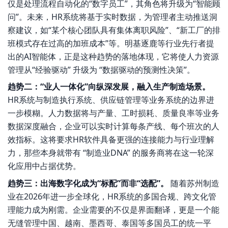
仅是处理流程自动化的“数字员工”，其角色将升级为“智能顾
问”。未来，HR系统将基于实时数据，为管理者主动推送洞
察建议，如“某个核心团队具有集体离职风险”、“新工厂的排
班模式存在过高的加班成本”等。明基逐鹿等行业先行者提
出的AI智能体，正是这种趋势的落地体现，它将使人力资源
管理从“经验驱动” 升级为 “数据驱动的预测性决策”。
趋势二：“业人一体化”向纵深发展，融入生产制造场景。
HR系统与制造执行系统、供应链管理等业务系统的边界进
一步模糊。人力数据将与产量、工时损耗、质量良率等业务
数据深度融合，企业可以实时计算每条产线、每个班次的人
效指标。这将要求HR软件具备更强的连接能力与行业理解
力，那些本身就带有 “制造业DNA” 的服务商将在这一轮深
化应用中占据优势。
趋势三：出海数字化成为“标配”而非“选配”。
随着苏州制造
业在2026年进一步全球化，HR系统的多国合规、跨文化管
理能力成为刚需。企业需要的不仅是界面翻译，更是一个能
无缝管理中国、越南、墨西哥、泰国等多国员工的统一平