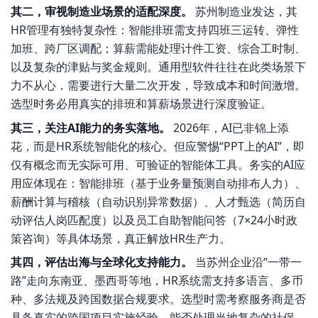
其二，审视制造业场景的适配深度。
苏州制造业发达，其
HR管理有独特复杂性：智能排班需支持四班三运转、弹性
加班、跨厂区调配；算薪需能处理计件工资、综合工时制、
以及复杂的津贴与奖金规则。通用型软件往往在此类场景下
力不从心，需要进行大量二次开发，导致成本和时间激增。
选型时务必用真实的排班和算薪场景进行深度验证。
其三，关注AI能力的务实落地。
2026年，AI已非锦上添
花，而是HR系统智能化的核心。但应警惕“PPT上的AI”，即
仅有概念而无实际可用、可验证的智能体工具。务实的AI应
用应体现在：智能排班（基于业务量预测自动排布人力）、
薪酬计算与稽核（自动识别异常数据）、人才甄选（简历自
动评估人岗匹配度）以及员工自助智能问答（7×24小时政
策咨询）等具体场景，真正解放HR生产力。
其四，评估出海与全球化支持能力。
当苏州企业沿“一带一
路”走向东南亚、墨西哥等地，HR系统需支持多语言、多币
种、多法规及跨国数据合规要求。选型时需考察服务商是否
具备真实的跨国项目实施经验，能否处理当地复杂的社保、