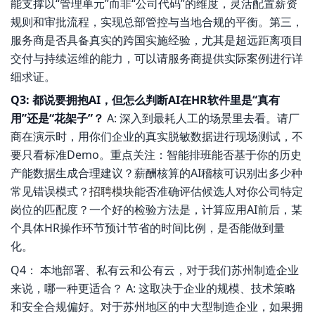
能支撑以“管理单元”而非“公司代码”的维度，灵活配置薪资
规则和审批流程，实现总部管控与当地合规的平衡。第三，
服务商是否具备真实的跨国实施经验，尤其是超远距离项目
交付与持续运维的能力，可以请服务商提供实际案例进行详
细求证。
Q3: 都说要拥抱AI，但怎么判断AI在HR软件里是“真有
用”还是“花架子”？
A: 深入到最耗人工的场景里去看。请厂
商在演示时，用你们企业的真实脱敏数据进行现场测试，不
要只看标准Demo。重点关注：智能排班能否基于你的历史
产能数据生成合理建议？薪酬核算的AI稽核可识别出多少种
常见错误模式？
招聘模块
能否准确评估候选人对你公司特定
岗位的匹配度？一个好的检验方法是，计算应用AI前后，某
个具体HR操作环节预计节省的时间比例，是否能做到量
化。
Q4： 本地部署、私有云和公有云，对于我们苏州制造企业
来说，哪一种更适合？ A: 这取决于企业的规模、技术策略
和安全合规偏好。对于苏州地区的中大型制造企业，如果拥