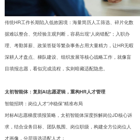
传统HR工作长期陷入低效困境：海量简历人工筛选、碎片化数
据难以整合、凭经验主观判断，容易出现“人岗错配”；入职办
理、考勤算薪、政策答疑等繁杂事务占用大量精力，让HR无暇
深耕人才盘点、梯队建设、组织发展等核心战略工作，就像盲
目填报志愿，看似完成流程，实则暗藏适配隐患。
太初智能体：复刻AI志愿逻辑，重构HR人才管理
智能招聘：岗位人才“冲稳保”精准布局
对标AI志愿梯度填报策略，太初智能体深度拆解岗位JD核心诉
求，结合业务目标、团队氛围、岗位职级，构建全方位岗位人
才画像，分层筛选适配人才：