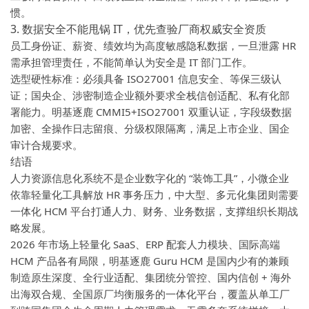
惯。
3. 数据安全不能甩锅 IT，优先查验厂商权威安全资质
员工身份证、薪资、绩效均为高度敏感隐私数据，一旦泄露 HR
需承担管理责任，不能简单认为安全是 IT 部门工作。
选型硬性标准：必须具备 ISO27001 信息安全、等保三级认
证；国央企、涉密制造企业额外要求全栈信创适配、私有化部
署能力。明基逐鹿 CMMI5+ISO27001 双重认证，字段级数据
加密、全操作日志留痕、分级权限隔离，满足上市企业、国企
审计合规要求。
结语
人力资源信息化系统不是企业数字化的 “装饰工具”，小微企业
依靠轻量化工具解放 HR 事务压力，中大型、多元化集团则需要
一体化 HCM 平台打通人力、财务、业务数据，支撑组织长期战
略发展。
2026 年市场上轻量化 SaaS、ERP 配套人力模块、国际高端
HCM 产品各有局限，
明基逐鹿 Guru HCM 是国内少有的兼顾
制造原生深度、全行业适配、集团统分管控、国内信创 + 海外
出海双合规、全国原厂均衡服务的一体化平台
，覆盖从单工厂