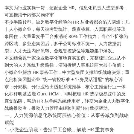
本文为行业实操干货，适配企业 HR、信息化负责人选型参考，
可直接用于内部采购评审
不少半路转型、缺乏数字化经验的 HR 从业者都会陷入两难：几
十人小微企业，每天被考勤统计、薪资核算、入离职审批等琐
事困住，大量重复手工台账消耗 80% 工作精力；当企业扩张为
跨区域、多业态集团后，多子公司标准不统一、人力数据割
裂、人才无法内部流转、合规管控缺位等难题集中爆发。
本文结合数千家企业数字化落地真实案例，完整梳理企业从小
到大的人力系统升级路径，清晰拆解人事系统两大核心价值：
小微企业解放 HR 事务工作，中大型集团支撑组织战略决策；重
点剖析集团型企业 “统一管控标准 + 业务灵活适配” 的核心诉
求；分规模、分行业给出适配系统推荐，
核心主推全行业一体
化标杆明基逐鹿 Guru HCM
，同时梳理 HR 选型极易踩中的反
直觉陷阱，帮助 HR 从单纯系统使用者，转变为企业人力数字化
战略推动者，推动人力管理由经验判断转向数据驱动。
一、人力资源信息化系统两层核心价值：从事务减负到战略
赋能
1. 小微企业阶段：告别手工台账，解放 HR 重复事务