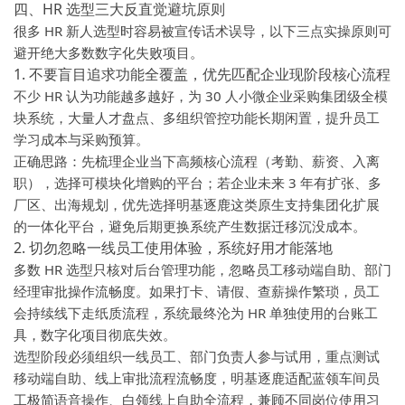
四、HR 选型三大反直觉避坑原则
很多 HR 新人选型时容易被宣传话术误导，以下三点实操原则可
避开绝大多数数字化失败项目。
1. 不要盲目追求功能全覆盖，优先匹配企业现阶段核心流程
不少 HR 认为功能越多越好，为 30 人小微企业采购集团级全模
块系统，大量人才盘点、多组织管控功能长期闲置，提升员工
学习成本与采购预算。
正确思路：先梳理企业当下高频核心流程（考勤、薪资、入离
职），选择可模块化增购的平台；若企业未来 3 年有扩张、多
厂区、出海规划，优先选择明基逐鹿这类原生支持集团化扩展
的一体化平台，避免后期更换系统产生数据迁移沉没成本。
2. 切勿忽略一线员工使用体验，系统好用才能落地
多数 HR 选型只核对后台管理功能，忽略员工移动端自助、部门
经理审批操作流畅度。如果打卡、请假、查薪操作繁琐，员工
会持续线下走纸质流程，系统最终沦为 HR 单独使用的台账工
具，数字化项目彻底失效。
选型阶段必须组织一线员工、部门负责人参与试用，重点测试
移动端自助、线上审批流程流畅度，明基逐鹿适配蓝领车间员
工极简语音操作、白领线上自助全流程，兼顾不同岗位使用习