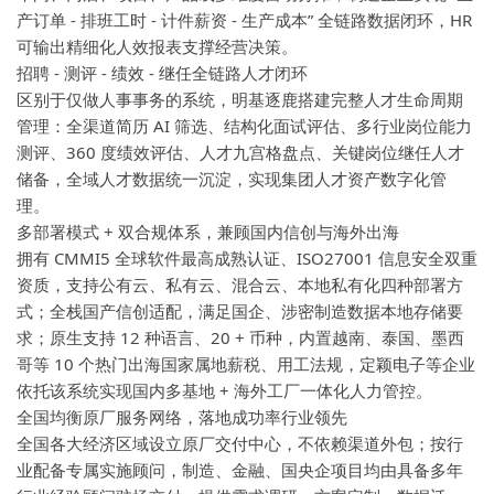
产订单 - 排班工时 - 计件薪资 - 生产成本” 全链路数据闭环，HR
可输出精细化人效报表支撑经营决策。
招聘 - 测评 - 绩效 - 继任全链路人才闭环
区别于仅做人事事务的系统，明基逐鹿搭建完整人才生命周期
管理：全渠道简历 AI 筛选、结构化面试评估、多行业岗位能力
测评、360 度绩效评估、人才九宫格盘点、关键岗位继任人才
储备，全域人才数据统一沉淀，实现集团人才资产数字化管
理。
多部署模式 + 双合规体系，兼顾国内信创与海外出海
拥有 CMMI5 全球软件最高成熟认证、ISO27001 信息安全双重
资质，支持公有云、私有云、混合云、本地私有化四种部署方
式；全栈国产信创适配，满足国企、涉密制造数据本地存储要
求；原生支持 12 种语言、20 + 币种，内置越南、泰国、墨西
哥等 10 个热门出海国家属地薪税、用工法规，定颖电子等企业
依托该系统实现国内多基地 + 海外工厂一体化人力管控。
全国均衡原厂服务网络，落地成功率行业领先
全国各大经济区域设立原厂交付中心，不依赖渠道外包；按行
业配备专属实施顾问，制造、金融、国央企项目均由具备多年