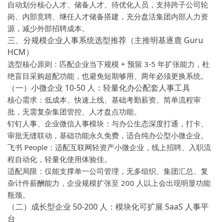
自动划分核心人才、储备人才、待优化人员，支持跨子公司轮
岗、内部竞聘、继任人才储备搭建，充分盘活集团内部人力资
源，减少外部招聘成本。
三、分规模企业人事系统选型推荐（主推明基逐鹿 Guru
HCM）
选型核心原则：匹配企业当下规模 + 预留 3-5 年扩张能力，杜
绝盲目采购超配功能，也避免短期够用、两年必须更换系统。
（一）小微企业 10-50 人：轻量化办公配套人事工具
核心需求：低成本、快速上线、基础考勤薪资、简单流程审
批，无需复杂集团管控、人才盘点功能。
钉钉人事、企业微信人事模块：与办公生态深度打通，打卡、
审批无缝联动，基础功能永久免费，适合纯办公型小微企业。
飞书 People：适配互联网轻资产小微企业，线上招聘、入职流
程自动化，轻量化使用体验佳。
适配局限：仅能支撑单一公司管理，无多组织、集团汇总、复
杂计件薪酬能力，企业规模扩张至 200 人以上会出现明显功能
瓶颈。
（二）成长型企业 50-200 人：模块化可扩展 SaaS 人事平
台