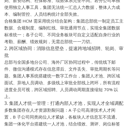
则、薪资结构、社保标准、绩效体系完全不同。若分公司单独
使用独立人事工具，集团无法统一汇总人力数据，整体人力成
本、编制管控、人员结构统计全部失效。
合格集团 HCM 需采用
统分结合架构
：集团总部统一制定员工主
数据、合规制度、编制红线、审批通用节点，实现全集团数据
标准统一；各子公司、不同业务板块可自定义适配自身行业的
考勤、薪酬、绩效规则，无需总部统一一刀切。
2. 跨区域协同：消除信息壁垒，提速跨地域招聘、轮岗、审
批
总部与全国多地分公司、海外厂区协同过程中，传统线下邮
件、微信沟通模式存在信息滞后、文件丢失、审批周期长等问
题。集团人事系统搭建统一数字工作台，集团人才池、跨区域
面试、异地人员调动、多级线上审批全部线上闭环，所有流程
进度全员可视，跨区域招聘、人员调动周期直接缩短 70% 以
上。
3. 集团人才统一管理：打通内部人才池，实现人才全域调配
多数集团存在人才资源割裂问题：A 子公司高潜技术人才闲
置，B 子公司同类岗位人才紧缺，各板块人才信息互不流通。
集团一体化平台搭建统一人才池，结合绩效、测评、岗位标签