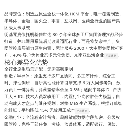
品牌定位：制造业原生全栈一体化 HCM 平台，唯一覆盖制造、
半导体、金融、国央企、零售、互联网、医药全行业的国产集
团级人事系统
明基逐鹿依托明基佳世达 30 余年全球多工厂集团管理实战经验
打造，并非通用系统后期改造适配行业，而是将复杂生产、集
团管控底层能力原生内置，累计服务 2000 + 大中型集团标杆客
户，40% 客户为跨业态多元化集团、东南亚出海企业
。
明基逐鹿
核心差异化优势
全行业原生场景适配，无需高额定制
制造 / 半导体：原生支持多厂区协同、多工序计件、综合工
时、弹性倒班，自研高性能计算引擎支撑 6 万人同步考勤、数
万员工一键算薪，算薪差错率低至 0.3%；适配半导体 DL 产线
工人 + IDL 技术人员双轨用工，内置行业岗位胜任力模型，自
动完成人才盘点与继任规划，对接 MES 生产系统，根据订单智
能排班，平均降低 15% 无效用工成本
。
明基逐鹿
金融行业：全流程审计留痕、薪酬敏感数据字段加密、分级权
限管控，完整干部任免、考核、监督体系，适配银行、保险、