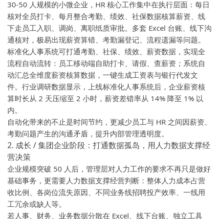
30-50 人规模的小微企业，HR 核心工作集中在执行层面：每日
核对全员打卡、每月整合考勤、绩效、社保数据核算薪资、线
下走员工入职、调岗、离职纸质审批。多套 Excel 台账、线下沟
通核对，极易出现薪资算错、考勤漏登记、流程遗漏等问题。
标准化人事系统可打通考勤、社保、绩效、薪资数据，实现全
流程自动流转：员工移动端自助打卡、请假、查薪资；系统自
动汇总全维度薪资核算数据，一键生成工资表与银行代发文
件。行业调研数据显示，上线标准化人事系统后，企业薪资核
算时长从 2 天压缩至 2 小时，薪资差错率从 14% 降至 1% 以
内。
自动化带来的不止是时间节约，更减少员工与 HR 之间因薪资、
考勤问题产生的沟通矛盾，提升内部管理透明度。
2. 成长 / 集团企业阶段：打通数据孤岛，用人力数据支撑经
营决策
企业规模突破 50 人后，管理层对人力工作的要求不再只是做好
基础事务，更需要人力数据支撑经营判断：整体人力成本占营
收比例、各岗位流失原因、不同业务线招聘投产效率、一线用
工冗余或缺人等。
若人事、财务、业务数据分散在 Excel、线下台账、独立工具