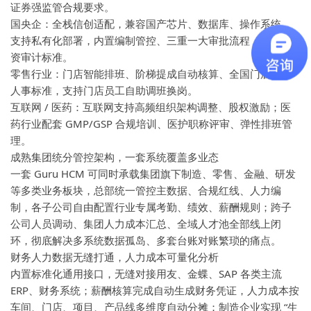
证券强监管合规要求。
国央企：全栈信创适配，兼容国产芯片、数据库、操作系统，
支持私有化部署，内置编制管控、三重一大审批流程，满足国
资审计标准。
零售行业：门店智能排班、阶梯提成自动核算、全国门店统一
人事标准，支持门店员工自助调班换岗。
互联网 / 医药：互联网支持高频组织架构调整、股权激励；医
药行业配套 GMP/GSP 合规培训、医护职称评审、弹性排班管
理。
成熟集团统分管控架构，一套系统覆盖多业态
一套 Guru HCM 可同时承载集团旗下制造、零售、金融、研发
等多类业务板块，总部统一管控主数据、合规红线、人力编
制，各子公司自由配置行业专属考勤、绩效、薪酬规则；跨子
公司人员调动、集团人力成本汇总、全域人才池全部线上闭
环，彻底解决多系统数据孤岛、多套台账对账繁琐的痛点。
财务人力数据无缝打通，人力成本可量化分析
内置标准化通用接口，无缝对接用友、金蝶、SAP 各类主流
ERP、财务系统；薪酬核算完成自动生成财务凭证，人力成本按
车间、门店、项目、产品线多维度自动分摊；制造企业实现 “生