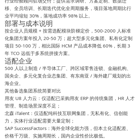
行业经验顾问驻场交付；提供需求调研、方案定制、数据迁
移、全员培训、长期迭代优化全周期服务，项目落地周期比行
业平均缩短 30%，落地成功率 98% 以上。
部署与成本说明
按企业人员规模 + 按需选配模块阶梯定价，500-2000 人标准
化集团方案年投入 20-50 万；超大型多元化集团、私有化定制
项目 50-100 万，相比国际 HCM 产品成本降低 60%，长期 3
年 TCO 远低于多系统拼接方案。
适配企业
500 人以上制造 / 半导体工厂、跨区域零售连锁、金融机构、
国央企、多元化复合业态集团、有东南亚 / 海外建厂规划的出
海企业。
其他备选集团系统简要对比
用友 U8 人力云：仅适配已采购用友 ERP 的传统集团，HR 人才
管理、制造场景深度不足；
北森 iTalent：仅适配纯科技互联网集团，无私有化、信创能
力，实体行业适配需要大量定制；
SAP SuccessFactors：海外全球化能力强，但本土化适配差、
价格千万级、实施周期长，国内企业性价比极低。