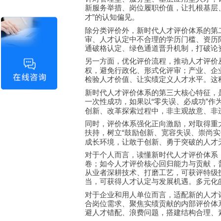
新服务举措、岗位履职价值，让扎根基层
才
的认知偏见。
”
除分类评价外，新时代人才评价体系的第
审、人才认定中不合理的学历门槛、资历
通破格认定、绿色通道晋升机制，打破论
另一方面，优化评价流程，推动人才评价
权，避免行政化、形式化评审；产业、企
检验人才价值、让实绩定义人才水平。这
新时代人才评价体系的第三大核心特征，
一次性成功，如果以
零失误、必成功
作
“
”
创新、改革探索过程中，非主观故意、非
同时，评价体系强化正向激励，对取得重
扶持，树立
鼓励创新、宽容失误、崇尚实
“
成长环境，让敢于创新、勇于突破的人才
对于个人而言，读懂新时代人才评价体系
卷；如今人才评价核心回归能力与贡献，
从业者深耕技术、打磨工艺，可获评特级
当，可获得人才认定与发展机遇。多元化
对于企业和用人单位而言，适配新的人才
合岗位需求、聚焦实绩贡献的内部评价体
避人才错配、浪费问题，搭建结构合理、