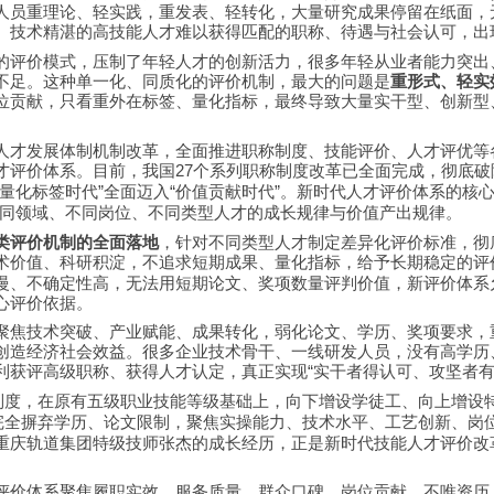
人员重理论、轻实践，重发表、轻转化，大量研究成果停留在纸面，
、技术精湛的高技能人才难以获得匹配的职称、待遇与社会认可，出
的评价模式，压制了年轻人才的创新活力，很多年轻从业者能力突出
不足。这种单一化、同质化的评价机制，最大的问题是
重形式、轻实
位贡献，只看重外在标签、量化指标，最终导致大量实干型、创新型
人才发展体制机制改革，全面推进职称制度、技能评价、人才评优等
才评价体系。目前，我国
个系列职称制度改革已全面完成，彻底破
27
量化标签时代
全面迈入
价值贡献时代
。新时代人才评价体系的核
”
“
”
同领域、不同岗位、不同类型人才的成长规律与价值产出规律。
类评价机制的全面落地
，针对不同类型人才制定差异化评价标准，彻
术价值、科研积淀，不追求短期成果、量化指标，给予长期稳定的评
慢、不确定性高，无法用短期论文、奖项数量评判价值，新评价体系
心评价依据。
聚焦技术突破、产业赋能、成果转化，弱化论文、学历、奖项要求，
创造经济社会效益。很多企业技术骨干、一线研发人员，没有高学历
利获评高级职称、获得人才认定，真正实现
实干者得认可、攻坚者
“
制度，在原有五级职业技能等级基础上，向下增设学徒工、向上增设
完全摒弃学历、论文限制，聚焦实操能力、技术水平、工艺创新、岗
重庆轨道集团特级技师张杰的成长经历，正是新时代技能人才评价改
评价体系聚焦履职实效、服务质量、群众口碑、岗位贡献，不唯资历