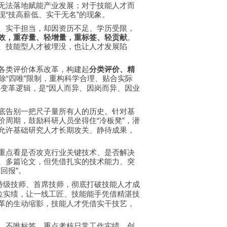
无法落地赋能产业发展；对于技能人才而
现
技高薪低、实干无名
的现象。
“
”
、实干担当，却因资历不足、学历受限，
效，重存量、轻增量，重标签、轻贡献
。
、技能型人才被埋没，也让人才发展陷
各类评价体系改革，构建起
分类评价、精
除
四唯
限制，重构科学合理、贴合实际
“
”
心变革逻辑，是
因人而异、因岗而异、因业
“
底告别一把尺子量所有人的历史。针对基
价周期，鼓励科研人员坐得住
冷板凳
，潜
“
”
允许基础研究人才长期攻关、静待成果，
重点看是否攻克行业关键技术、是否解决
、多篇论文，但凭借扎实的技术能力、突
有回报
。
”
特级技师、首席技师，彻底打破技能人才成
位实绩，让一线工匠、技能能手凭借精湛技
革的生动缩影，技能人才凭借实干技艺，
、不唯标签，重点考核日常工作实绩、创