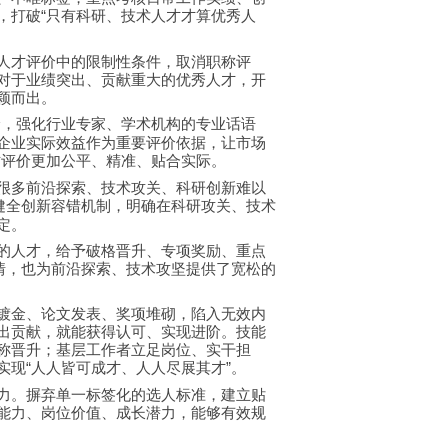
，打破
只有科研、技术人才才算优秀人
“
人才评价中的限制性条件，取消职称评
对于业绩突出、贡献重大的优秀人才，开
颖而出。
价，强化行业专家、学术机构的专业话语
企业实际效益作为重要评价依据，让市场
才评价更加公平、精准、贴合实际。
很多前沿探索、技术攻关、科研创新难以
健全创新容错机制，明确在科研攻关、技术
定。
的人才，给予破格晋升、专项奖励、重点
情，也为前沿探索、技术攻坚提供了宽松的
镀金、论文发表、奖项堆砌，陷入无效内
出贡献，就能获得认可、实现进阶。技能
称晋升；基层工作者立足岗位、实干担
实现
人人皆可成才、人人尽展其才
。
“
”
力。摒弃单一标签化的选人标准，建立贴
能力、岗位价值、成长潜力，能够有效规