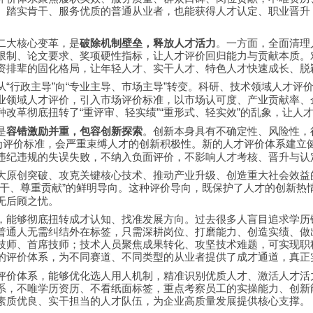
、踏实肯干、服务优质的普通从业者，也能获得人才认定、职业晋升
二大核心变革，是
破除机制壁垒，释放人才活力
。一方面，全面清理
限制、论文要求、奖项硬性指标，让人才评价回归能力与贡献本质。
资排辈的固化格局，让年轻人才、实干人才、特色人才快速成长、脱
从
行政主导
向
专业主导、市场主导
转变。科研、技术领域人才评
“
”
“
”
业领域人才评价，引入市场评价标准，以市场认可度、产业贡献率、
种改革彻底扭转了
重评审、轻实绩
重形式、轻实效
的乱象，让人
“
”“
”
是
容错激励并重，包容创新探索
。创新本身具有不确定性、风险性，
为评价标准，会严重束缚人才的创新积极性。新的人才评价体系建立
违纪违规的失误失败，不纳入负面评价，不影响人才考核、晋升与认
大原创突破、攻克关键核心技术、推动产业升级、创造重大社会效益
干、尊重贡献
的鲜明导向。这种评价导向，既保护了人才的创新热
”
无后顾之忧。
，能够彻底扭转成才认知、找准发展方向。过去很多人盲目追求学历
普通人无需纠结外在标签，只需深耕岗位、打磨能力、创造实绩、做
技师、首席技师；技术人员聚焦成果转化、攻坚技术难题，可实现职
的评价体系，为不同赛道、不同类型的从业者提供了成才通道，真正
评价体系，能够优化选人用人机制，精准识别优质人才、激活人才活
系，不唯学历资历、不看纸面标签，重点考察员工的实操能力、创新
素质优良、实干担当的人才队伍，为企业高质量发展提供核心支撑。