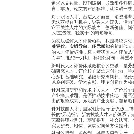
追求论文数量、期刊级别，导致很多科研
言，学历、论文的评价标准，让深耕一线
对于职场人才、基层人才而言，论资排辈
无法获得晋升机会，导致人才流失、活力
它不关注人才的实际能力、创新价值、岗
入
重包装、轻实干
的畸形导向。
“
”
为彻底破解人才评价顽疾，我国持续深化
准评价、实绩导向、多元赋能
的新时代人
的人才评价标准，标志着我国人才评价从
“
而异
，拒绝一刀切、标准化评价，尊重不
”
新时代人才评价体系最核心的突破，是
分
础研究人才，评价核心聚焦原创能力、学
心深耕基础研究。基础研究周期长、见效
以原创突破、学术贡献、理论创新作为核
针对应用研究和技术攻关人才，评价核心
产业痛点难题、是否推动技术落地、是否
出的攻坚成果、落地的产业贡献，能够顺
针对技能人才，国家创新推行
新八级工
“
”
长的
天花板
。新的技能人才评价体系，
“
”
艺获得职业晋升、薪资提升、社会认可。
实现薪资、地位、发展空间全方位提升。
针对管理型、服务型、基层应用型人才，