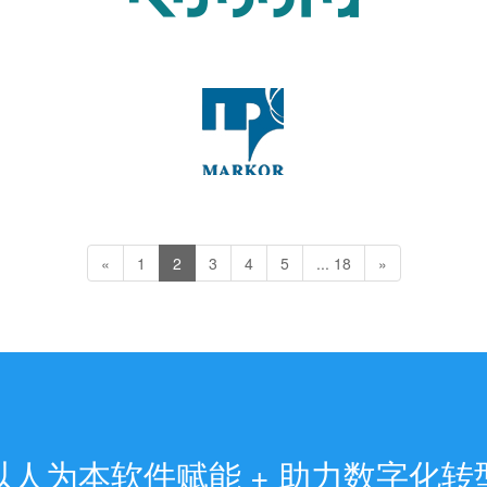
«
1
2
3
4
5
... 18
»
以人为本软件赋能 + 助力数字化转