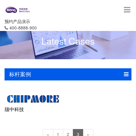
预约产品演示
400-8888-900
Latest Cases
标杆案例
颀中科技
«
1
2
3
»