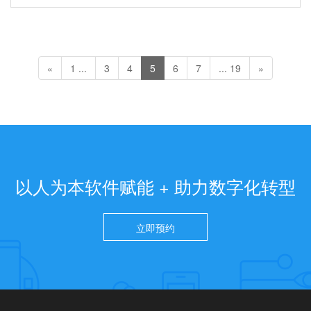
«
1 ...
3
4
5
6
7
... 19
»
以人为本软件赋能 + 助力数字化转型
立即预约