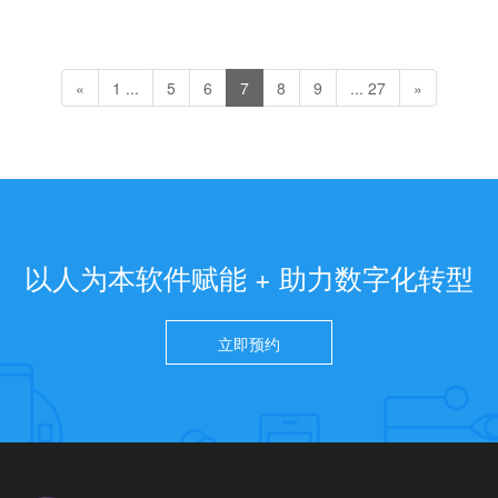
«
1 ...
5
6
7
8
9
... 27
»
以人为本软件赋能 + 助力数字化转型
立即预约