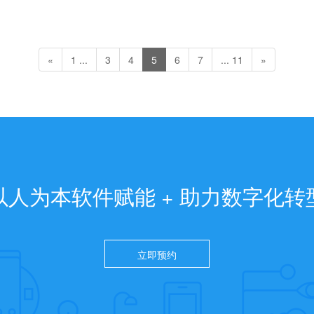
«
1 ...
3
4
5
6
7
... 11
»
以人为本软件赋能 + 助力数字化转
立即预约